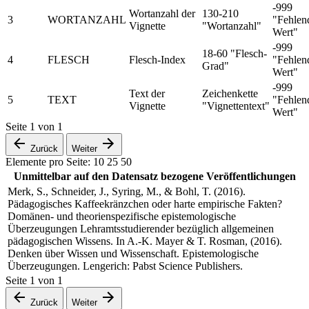
-999
Wortanzahl der
130-210
3
WORTANZAHL
"Fehlen
Vignette
"Wortanzahl"
Wert"
-999
18-60 "Flesch-
4
FLESCH
Flesch-Index
"Fehlen
Grad"
Wert"
-999
Text der
Zeichenkette
5
TEXT
"Fehlen
Vignette
"Vignettentext"
Wert"
Seite
1
von
1
Zurück
Weiter
Elemente pro Seite:
10
25
50
Unmittelbar auf den Datensatz bezogene Veröffentlichungen
Merk, S., Schneider, J., Syring, M., & Bohl, T. (2016).
Pädagogisches Kaffeekränzchen oder harte empirische Fakten?
Domänen- und theorienspezifische epistemologische
Überzeugungen Lehramtsstudierender bezüglich allgemeinen
pädagogischen Wissens. In A.-K. Mayer & T. Rosman, (2016).
Denken über Wissen und Wissenschaft. Epistemologische
Überzeugungen. Lengerich: Pabst Science Publishers.
Seite
1
von
1
Zurück
Weiter