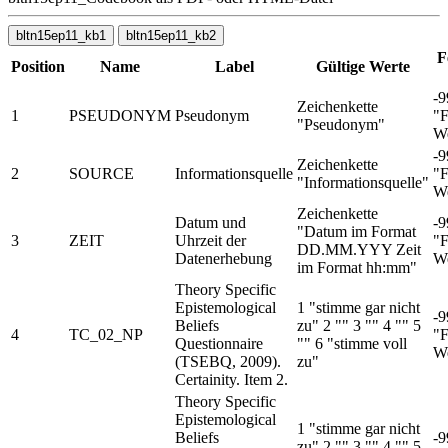
bltn15ep11_kb1
bltn15ep11_kb2
F
Position
Name
Label
Gültige Werte
-9
Zeichenkette
1
PSEUDONYM
Pseudonym
"F
"Pseudonym"
We
-9
Zeichenkette
2
SOURCE
Informationsquelle
"F
"Informationsquelle"
We
Zeichenkette
Datum und
-9
"Datum im Format
3
ZEIT
Uhrzeit der
"F
DD.MM.YYY Zeit
Datenerhebung
We
im Format hh:mm"
Theory Specific
Epistemological
1 "stimme gar nicht
-9
Beliefs
zu" 2 "" 3 "" 4 "" 5
4
TC_02_NP
"F
Questionnaire
"" 6 "stimme voll
We
(TSEBQ, 2009).
zu"
Certainity. Item 2.
Theory Specific
Epistemological
1 "stimme gar nicht
Beliefs
-9
zu" 2 "" 3 "" 4 "" 5