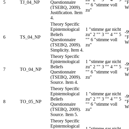
5
TJ_04_NP
Questionnaire
"F
"" 6 "stimme voll
(TSEBQ, 2009).
We
zu"
Justification. Item
4.
Theory Specific
Epistemological
1 "stimme gar nicht
-9
Beliefs
zu" 2 "" 3 "" 4 "" 5
6
TS_04_NP
"F
Questionnaire
"" 6 "stimme voll
We
(TSEBQ, 2009).
zu"
Simplicity. Item 4.
Theory Specific
Epistemological
1 "stimme gar nicht
-9
Beliefs
zu" 2 "" 3 "" 4 "" 5
7
TO_04_NP
"F
Questionnaire
"" 6 "stimme voll
We
(TSEBQ, 2009).
zu"
Source. Item 4.
Theory Specific
Epistemological
1 "stimme gar nicht
-9
Beliefs
zu" 2 "" 3 "" 4 "" 5
8
TO_05_NP
"F
Questionnaire
"" 6 "stimme voll
We
(TSEBQ, 2009).
zu"
Source. Item 5.
Theory Specific
Epistemological
1 "stimme gar nicht