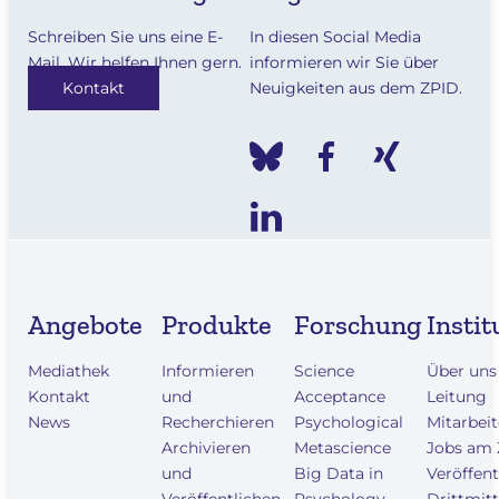
Schreiben Sie uns eine E-
In diesen Social Media
Mail. Wir helfen Ihnen gern.
informieren wir Sie über
Kontakt
Neuigkeiten aus dem ZPID.
Angebote
Produkte
Forschung
Instit
Mediathek
Informieren
Science
Über uns
Kontakt
und
Acceptance
Leitung
News
Recherchieren
Psychological
Mitarbei
Archivieren
Metascience
Jobs am
und
Big Data in
Veröffen
Veröffentlichen
Psychology
Drittmitt