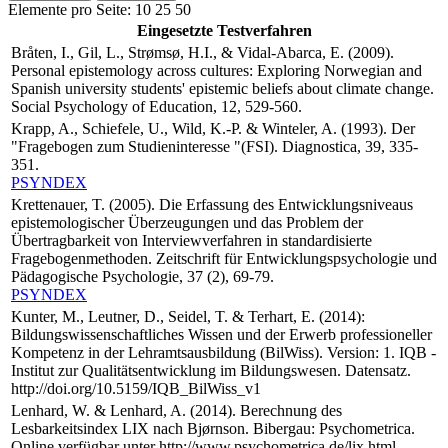
Elemente pro Seite:
10
25
50
Eingesetzte Testverfahren
Bråten, I., Gil, L., Strømsø, H.I., & Vidal-Abarca, E. (2009).
Personal epistemology across cultures: Exploring Norwegian and
Spanish university students' epistemic beliefs about climate change.
Social Psychology of Education, 12, 529-560.
Krapp, A., Schiefele, U., Wild, K.-P. & Winteler, A. (1993). Der
"Fragebogen zum Studieninteresse "(FSI). Diagnostica, 39, 335-
351.
PSYNDEX
Krettenauer, T. (2005). Die Erfassung des Entwicklungsniveaus
epistemologischer Überzeugungen und das Problem der
Übertragbarkeit von Interviewverfahren in standardisierte
Fragebogenmethoden. Zeitschrift für Entwicklungspsychologie und
Pädagogische Psychologie, 37 (2), 69-79.
PSYNDEX
Kunter, M., Leutner, D., Seidel, T. & Terhart, E. (2014):
Bildungswissenschaftliches Wissen und der Erwerb professioneller
Kompetenz in der Lehramtsausbildung (BilWiss). Version: 1. IQB -
Institut zur Qualitätsentwicklung im Bildungswesen. Datensatz.
http://doi.org/10.5159/IQB_BilWiss_v1
Lenhard, W. & Lenhard, A. (2014). Berechnung des
Lesbarkeitsindex LIX nach Bjørnson. Bibergau: Psychometrica.
Online verfügbar unter http://www.psychometrica.de/lix.html