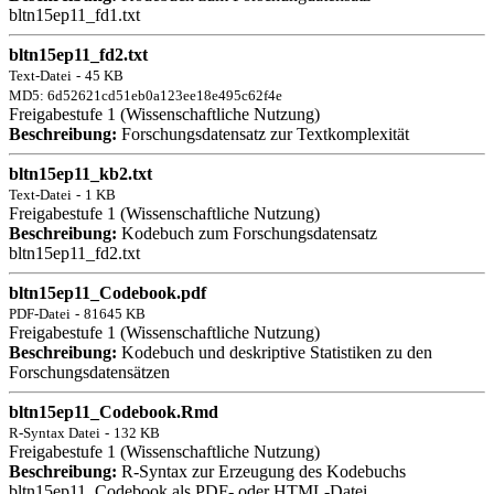
bltn15ep11_fd1.txt
bltn15ep11_fd2.txt
Text-Datei
-
45 KB
MD5: 6d52621cd51eb0a123ee18e495c62f4e
Freigabestufe 1 (Wissenschaftliche Nutzung)
Beschreibung:
Forschungsdatensatz zur Textkomplexität
bltn15ep11_kb2.txt
Text-Datei
-
1 KB
Freigabestufe 1 (Wissenschaftliche Nutzung)
Beschreibung:
Kodebuch zum Forschungsdatensatz
bltn15ep11_fd2.txt
bltn15ep11_Codebook.pdf
PDF-Datei
-
81645 KB
Freigabestufe 1 (Wissenschaftliche Nutzung)
Beschreibung:
Kodebuch und deskriptive Statistiken zu den
Forschungsdatensätzen
bltn15ep11_Codebook.Rmd
R-Syntax Datei
-
132 KB
Freigabestufe 1 (Wissenschaftliche Nutzung)
Beschreibung:
R-Syntax zur Erzeugung des Kodebuchs
bltn15ep11_Codebook als PDF- oder HTML-Datei