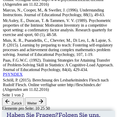
(Abgerufen am 11.02.2016)
Marcus, N., Cooper, M., & Sweller, J. (1996). Understanding
Instructions. Journal of Educational Psychology, 88(1), 49-63.
McAuley, E., Duncan, T. & Tammen, V. V. (1989). Psychometric
properties of the Intrinsic Motivation Inventory in a competitive
sport setting: a confirmatory factor analysis. Research quarterly for
exercise and sport, 60 (1), 48-58.
Muis, K. R., Psaradellis, C., Chevrier, M., Di Leo, I., & Lajoie, S.
P. (2015). Learning by preparing to teach: Fostering self-regulatory
processes and achievement during complex mathematics problem
solving. Journal of Educational Psychology, 107, 1-19.
Paas, F.G.W.C. (1992). Training Strategies for Attaining Transfer
of Problem-Solving Skill in Statistics: A Cognitive-Load Approach.
Journal of Educational Psychology, 84(4), 429-434.
PSYNDEX
Schöll, P. (2015). Berechnung des Lesbarkeitsindex Flesch nach
Rudolf Flesch. Online verfügbar unter http://fleschindex.de/
(Abgerufen am 11.02.2016)
Seite
1
von
2
Zurück
Weiter
Elemente pro Seite:
10
25
50
Haben Sie Fragen?
Folgen Sie uns.