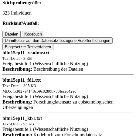
Stichprobengröße:
323 Individuen
Rücklauf/Ausfall:
Dateien
Kodebuch
Unmittelbar auf den Datensatz bezogene Veröffentlichungen
Eingesetzte Testverfahren
bltn15ep11_readme.txt
Text-Datei
-
3 KB
Freigabestufe 1 (Wissenschaftliche Nutzung)
Beschreibung:
Beschreibung der Dateien
bltn15ep11_fd1.txt
Text-Datei
-
305 KB
MD5: 1c9f27e4148c69c8280b733feaec42ec
Freigabestufe 1 (Wissenschaftliche Nutzung)
Beschreibung:
Forschungdatensatz zu epistemologischen
Überzeugungen
bltn15ep11_kb1.txt
Text-Datei
-
95 KB
Freigabestufe 1 (Wissenschaftliche Nutzung)
Beschreibung:
Kodebuch zum Forschungdatensatz