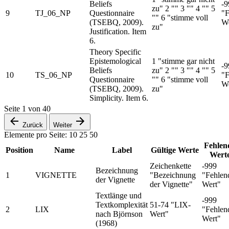
Beliefs
-9
zu" 2 "" 3 "" 4 "" 5
9
TJ_06_NP
Questionnaire
"F
"" 6 "stimme voll
(TSEBQ, 2009).
We
zu"
Justification. Item
6.
Theory Specific
Epistemological
1 "stimme gar nicht
-9
Beliefs
zu" 2 "" 3 "" 4 "" 5
10
TS_06_NP
"F
Questionnaire
"" 6 "stimme voll
We
(TSEBQ, 2009).
zu"
Simplicity. Item 6.
Seite
1
von
40
Zurück
Weiter
Elemente pro Seite:
10
25
50
Fehlen
Position
Name
Label
Gültige Werte
Wert
Zeichenkette
-999
Bezeichnung
1
VIGNETTE
"Bezeichnung
"Fehlen
der Vignette
der Vignette"
Wert"
Textlänge und
-999
Textkomplexität
51-74 "LIX-
2
LIX
"Fehlen
nach Björnson
Wert"
Wert"
(1968)