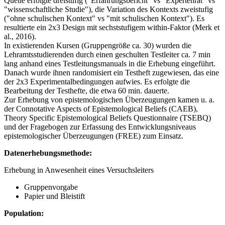
Quelle erfolgte dreistufig ("Erfahrungsbericht" vs "Expertenrat" vs
"wissenschaftliche Studie"), die Variation des Kontexts zweistufig
("ohne schulischen Kontext" vs "mit schulischen Kontext"). Es
resultierte ein 2x3 Design mit sechststufigem within-Faktor (Merk et
al., 2016).
In existierenden Kursen (Gruppengröße ca. 30) wurden die
Lehramtsstudierenden durch einen geschulten Testleiter ca. 7 min
lang anhand eines Testleitungsmanuals in die Erhebung eingeführt.
Danach wurde ihnen randomisiert ein Testheft zugewiesen, das eine
der 2x3 Experimentalbedingungen aufwies. Es erfolgte die
Bearbeitung der Testhefte, die etwa 60 min. dauerte.
Zur Erhebung von epistemologischen Überzeugungen kamen u. a.
der Connotative Aspects of Epistemological Beliefs (CAEB),
Theory Specific Epistemological Beliefs Questionnaire (TSEBQ)
und der Fragebogen zur Erfassung des Entwicklungsniveaus
epistemologischer Überzeugungen (FREE) zum Einsatz.
Datenerhebungsmethode:
Erhebung in Anwesenheit eines Versuchsleiters
Gruppenvorgabe
Papier und Bleistift
Population: