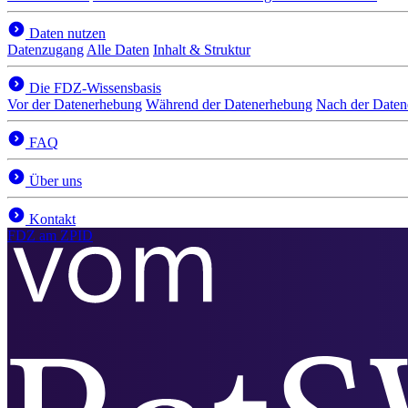
Daten nutzen
Datenzugang
Alle Daten
Inhalt & Struktur
Die FDZ-Wissensbasis
Vor der Datenerhebung
Während der Datenerhebung
Nach der Date
FAQ
Über uns
Kontakt
FDZ
am ZPID