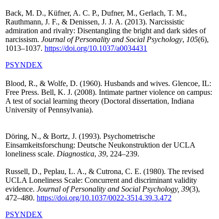
Back, M. D., Küfner, A. C. P., Dufner, M., Gerlach, T. M.,
Rauthmann, J. F., & Denissen, J. J. A. (2013). Narcissistic
admiration and rivalry: Disentangling the bright and dark sides of
narcissism.
Journal of Personality and Social Psychology
,
105
(6),
1013–1037.
https://doi.org/10.1037/a0034431
PSYNDEX
Blood, R., & Wolfe, D. (1960). Husbands and wives. Glencoe, IL:
Free Press. Bell, K. J. (2008). Intimate partner violence on campus:
A test of social learning theory (Doctoral dissertation, Indiana
University of Pennsylvania).
Döring, N., & Bortz, J. (1993). Psychometrische
Einsamkeitsforschung: Deutsche Neukonstruktion der UCLA
loneliness scale.
Diagnostica
,
39
, 224–239.
Russell, D., Peplau, L. A., & Cutrona, C. E. (1980). The revised
UCLA Loneliness Scale: Concurrent and discriminant validity
evidence.
Journal of Personality and Social Psychology, 39
(3),
472–480.
https://doi.org/10.1037/0022-3514.39.3.472
PSYNDEX