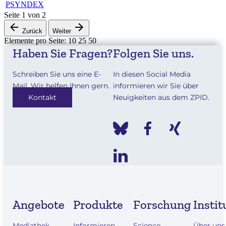
PSYNDEX
Seite
1
von
2
Zurück
Weiter
Elemente pro Seite:
10
25
50
Haben Sie Fragen?
Folgen Sie uns.
Schreiben Sie uns eine E-
In diesen Social Media
Mail. Wir helfen Ihnen gern.
informieren wir Sie über
Kontakt
Neuigkeiten aus dem ZPID.
Angebote
Produkte
Forschung
Instit
Mediathek
Informieren
Science
Über uns