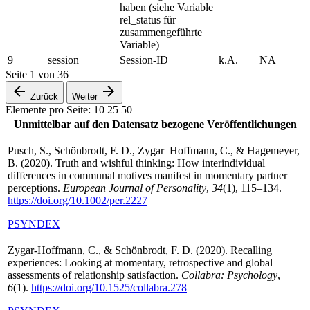
haben (siehe Variable
rel_status für
zusammengeführte
Variable)
9
session
Session-ID
k.A.
NA
Seite
1
von
36
Zurück
Weiter
Elemente pro Seite:
10
25
50
Unmittelbar auf den Datensatz bezogene Veröffentlichungen
Pusch, S., Schönbrodt, F. D., Zygar–Hoffmann, C., & Hagemeyer,
B. (2020). Truth and wishful thinking: How interindividual
differences in communal motives manifest in momentary partner
perceptions.
European Journal of Personality
,
34
(1), 115–134.
https://doi.org/10.1002/per.2227
PSYNDEX
Zygar-Hoffmann, C., & Schönbrodt, F. D. (2020). Recalling
experiences: Looking at momentary, retrospective and global
assessments of relationship satisfaction.
Collabra: Psychology
,
6
(1).
https://doi.org/10.1525/collabra.278