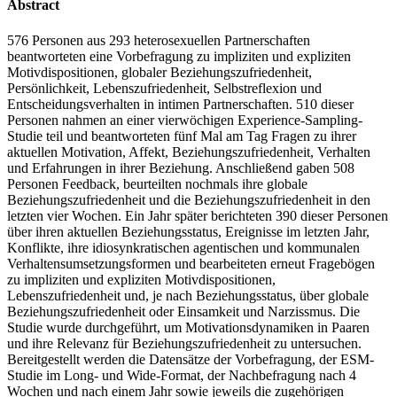
Abstract
576 Personen aus 293 heterosexuellen Partnerschaften
beantworteten eine Vorbefragung zu impliziten und expliziten
Motivdispositionen, globaler Beziehungszufriedenheit,
Persönlichkeit, Lebenszufriedenheit, Selbstreflexion und
Entscheidungsverhalten in intimen Partnerschaften. 510 dieser
Personen nahmen an einer vierwöchigen Experience-Sampling-
Studie teil und beantworteten fünf Mal am Tag Fragen zu ihrer
aktuellen Motivation, Affekt, Beziehungszufriedenheit, Verhalten
und Erfahrungen in ihrer Beziehung. Anschließend gaben 508
Personen Feedback, beurteilten nochmals ihre globale
Beziehungszufriedenheit und die Beziehungszufriedenheit in den
letzten vier Wochen. Ein Jahr später berichteten 390 dieser Personen
über ihren aktuellen Beziehungsstatus, Ereignisse im letzten Jahr,
Konflikte, ihre idiosynkratischen agentischen und kommunalen
Verhaltensumsetzungsformen und bearbeiteten erneut Fragebögen
zu impliziten und expliziten Motivdispositionen,
Lebenszufriedenheit und, je nach Beziehungsstatus, über globale
Beziehungszufriedenheit oder Einsamkeit und Narzissmus. Die
Studie wurde durchgeführt, um Motivationsdynamiken in Paaren
und ihre Relevanz für Beziehungszufriedenheit zu untersuchen.
Bereitgestellt werden die Datensätze der Vorbefragung, der ESM-
Studie im Long- und Wide-Format, der Nachbefragung nach 4
Wochen und nach einem Jahr sowie jeweils die zugehörigen