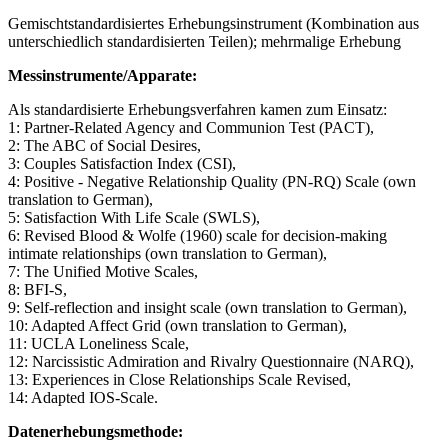
Gemischtstandardisiertes Erhebungsinstrument (Kombination aus
unterschiedlich standardisierten Teilen); mehrmalige Erhebung
Messinstrumente/Apparate:
Als standardisierte Erhebungsverfahren kamen zum Einsatz:
1: Partner-Related Agency and Communion Test (PACT),
2: The ABC of Social Desires,
3: Couples Satisfaction Index (CSI),
4: Positive - Negative Relationship Quality (PN-RQ) Scale (own
translation to German),
5: Satisfaction With Life Scale (SWLS),
6: Revised Blood & Wolfe (1960) scale for decision-making
intimate relationships (own translation to German),
7: The Unified Motive Scales,
8: BFI-S,
9: Self-reflection and insight scale (own translation to German),
10: Adapted Affect Grid (own translation to German),
11: UCLA Loneliness Scale,
12: Narcissistic Admiration and Rivalry Questionnaire (NARQ),
13: Experiences in Close Relationships Scale Revised,
14: Adapted IOS-Scale.
Datenerhebungsmethode: