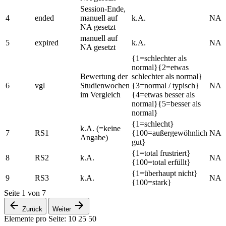
Session-Ende,
4
ended
manuell auf
k.A.
NA
NA gesetzt
manuell auf
5
expired
k.A.
NA
NA gesetzt
{1=schlechter als
normal}{2=etwas
Bewertung der
schlechter als normal}
6
vgl
Studienwochen
{3=normal / typisch}
NA
im Vergleich
{4=etwas besser als
normal}{5=besser als
normal}
{1=schlecht}
k.A. (=keine
7
RS1
{100=außergewöhnlich
NA
Angabe)
gut}
{1=total frustriert}
8
RS2
k.A.
NA
{100=total erfüllt}
{1=überhaupt nicht}
9
RS3
k.A.
NA
{100=stark}
Seite
1
von
7
Zurück
Weiter
Elemente pro Seite:
10
25
50