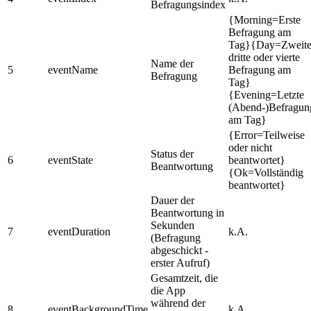
Befragungsindex
{Morning=Erste
Befragung am
Tag}{Day=Zweite
dritte oder vierte
Name der
5
eventName
Befragung am
Befragung
Tag}
{Evening=Letzte
(Abend-)Befragun
am Tag}
{Error=Teilweise
oder nicht
Status der
6
eventState
beantwortet}
Beantwortung
{Ok=Vollständig
beantwortet}
Dauer der
Beantwortung in
Sekunden
7
eventDuration
k.A.
(Befragung
abgeschickt -
erster Aufruf)
Gesamtzeit, die
die App
während der
8
eventBackgroundTime
k.A.