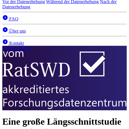
Vor der Datenerhebung
Während der Datenerhebung
Nach der
Datenerhebung
FAQ
Über uns
Kontakt
FDZ
am ZPID
Eine große Längsschnittstudie