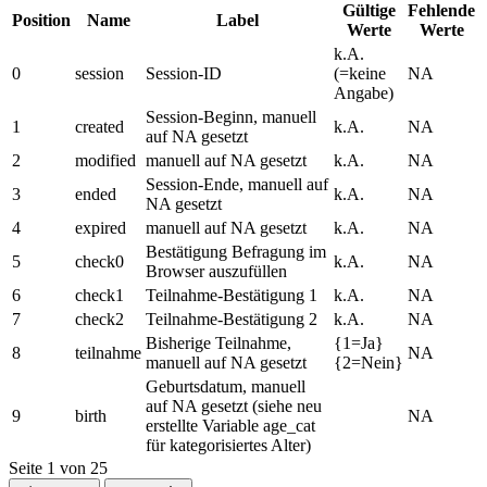
Gültige
Fehlende
Position
Name
Label
Werte
Werte
k.A.
0
session
Session-ID
(=keine
NA
Angabe)
Session-Beginn, manuell
1
created
k.A.
NA
auf NA gesetzt
2
modified
manuell auf NA gesetzt
k.A.
NA
Session-Ende, manuell auf
3
ended
k.A.
NA
NA gesetzt
4
expired
manuell auf NA gesetzt
k.A.
NA
Bestätigung Befragung im
5
check0
k.A.
NA
Browser auszufüllen
6
check1
Teilnahme-Bestätigung 1
k.A.
NA
7
check2
Teilnahme-Bestätigung 2
k.A.
NA
Bisherige Teilnahme,
{1=Ja}
8
teilnahme
NA
manuell auf NA gesetzt
{2=Nein}
Geburtsdatum, manuell
auf NA gesetzt (siehe neu
9
birth
NA
erstellte Variable age_cat
für kategorisiertes Alter)
Seite
1
von
25