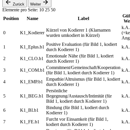
Zurück
Weiter
Elemente pro Seite:
10
25
50
Gül
Position
Name
Label
We
k.A.
Kürzel von Kodierer 1 (Klarnamen
0
K1_Kodierer
(=ke
wurden umkodiert in Kürzel)
Ang
Positive Evaluation (für Bild 1, kodiert
1
K1_Eplus.b1
k.A.
durch Kodierer 1)
Emotionale Nähe (für Bild 1, kodiert
2
K1_CLO.b1
k.A.
durch Kodierer 1)
Commitment/Gemeinschaft/Kooperation
3
K1_COM.b1
k.A.
(für Bild 1, kodiert durch Kodierer 1)
Empathie/Altruismus (für Bild 1, kodiert
4
K1_EMP.b1
k.A.
durch Kodierer 1)
Persönliche
5
K1_BEG.b1
Begegnung/Austausch/Intimität (für
k.A.
Bild 1, kodiert durch Kodierer 1)
Bindung (für Bild 1, kodiert durch
6
K1_BI.b1
k.A.
Kodierer 1)
Furcht vor Einsamkeit (für Bild 1,
7
K1_FE.b1
k.A.
kodiert durch Kodierer 1)