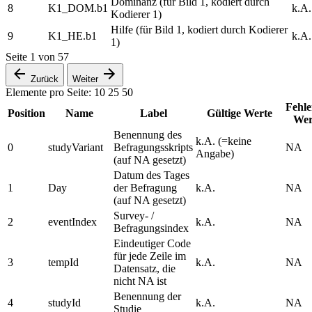
Dominanz (für Bild 1, kodiert durch
8
K1_DOM.b1
k.A.
Kodierer 1)
Hilfe (für Bild 1, kodiert durch Kodierer
9
K1_HE.b1
k.A.
1)
Seite
1
von
57
Zurück
Weiter
Elemente pro Seite:
10
25
50
Fehl
Position
Name
Label
Gültige Werte
Wer
Benennung des
k.A. (=keine
0
studyVariant
Befragungsskripts
NA
Angabe)
(auf NA gesetzt)
Datum des Tages
1
Day
der Befragung
k.A.
NA
(auf NA gesetzt)
Survey- /
2
eventIndex
k.A.
NA
Befragungsindex
Eindeutiger Code
für jede Zeile im
3
tempId
k.A.
NA
Datensatz, die
nicht NA ist
Benennung der
4
studyId
k.A.
NA
Studie