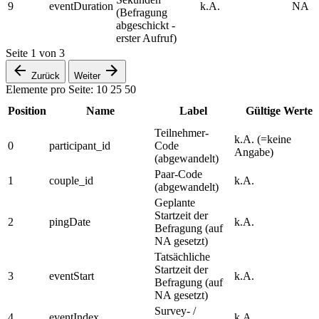
9
eventDuration
k.A.
NA
(Befragung
abgeschickt -
erster Aufruf)
Seite
1
von
3
Zurück
Weiter
Elemente pro Seite:
10
25
50
Position
Name
Label
Gültige Werte
Teilnehmer-
k.A. (=keine
0
participant_id
Code
Angabe)
(abgewandelt)
Paar-Code
1
couple_id
k.A.
(abgewandelt)
Geplante
Startzeit der
2
pingDate
k.A.
Befragung (auf
NA gesetzt)
Tatsächliche
Startzeit der
3
eventStart
k.A.
Befragung (auf
NA gesetzt)
Survey- /
4
eventIndex
k.A.