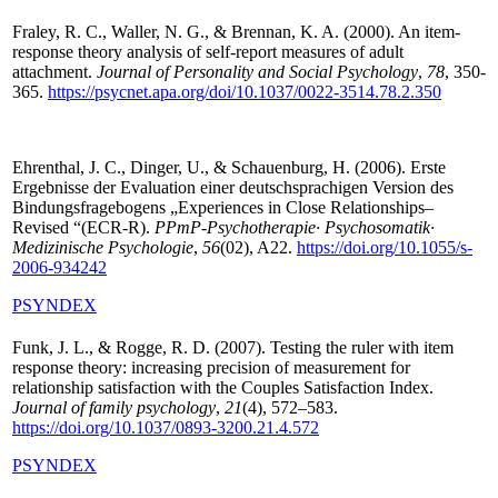
Fraley, R. C., Waller, N. G., & Brennan, K. A. (2000). An item-
response theory analysis of self-report measures of adult
attachment.
Journal of Personality and Social Psychology
,
78
, 350-
365.
https://psycnet.apa.org/doi/10.1037/0022-3514.78.2.350
Ehrenthal, J. C., Dinger, U., & Schauenburg, H. (2006). Erste
Ergebnisse der Evaluation einer deutschsprachigen Version des
Bindungsfragebogens „Experiences in Close Relationships–
Revised “(ECR-R).
PPmP-Psychotherapie· Psychosomatik·
Medizinische Psychologie
,
56
(02), A22.
https://doi.org/10.1055/s-
2006-934242
PSYNDEX
Funk, J. L., & Rogge, R. D. (2007). Testing the ruler with item
response theory: increasing precision of measurement for
relationship satisfaction with the Couples Satisfaction Index.
Journal of family psychology
,
21
(4), 572–583.
https://doi.org/10.1037/0893-3200.21.4.572
PSYNDEX