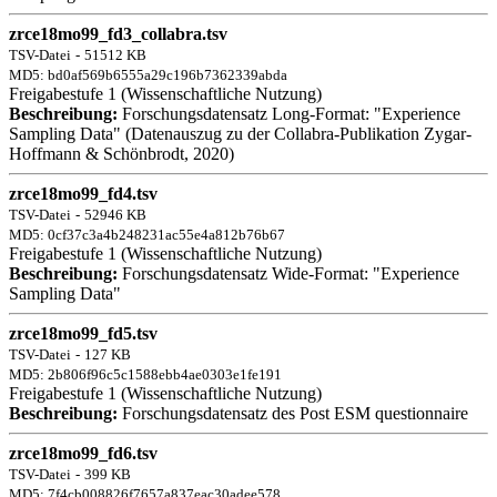
zrce18mo99_fd3_collabra.tsv
TSV-Datei
-
51512 KB
MD5: bd0af569b6555a29c196b7362339abda
Freigabestufe 1 (Wissenschaftliche Nutzung)
Beschreibung:
Forschungsdatensatz Long-Format: "Experience
Sampling Data" (Datenauszug zu der Collabra-Publikation Zygar-
Hoffmann & Schönbrodt, 2020)
zrce18mo99_fd4.tsv
TSV-Datei
-
52946 KB
MD5: 0cf37c3a4b248231ac55e4a812b76b67
Freigabestufe 1 (Wissenschaftliche Nutzung)
Beschreibung:
Forschungsdatensatz Wide-Format: "Experience
Sampling Data"
zrce18mo99_fd5.tsv
TSV-Datei
-
127 KB
MD5: 2b806f96c5c1588ebb4ae0303e1fe191
Freigabestufe 1 (Wissenschaftliche Nutzung)
Beschreibung:
Forschungsdatensatz des Post ESM questionnaire
zrce18mo99_fd6.tsv
TSV-Datei
-
399 KB
MD5: 7f4cb008826f7657a837eac30adee578