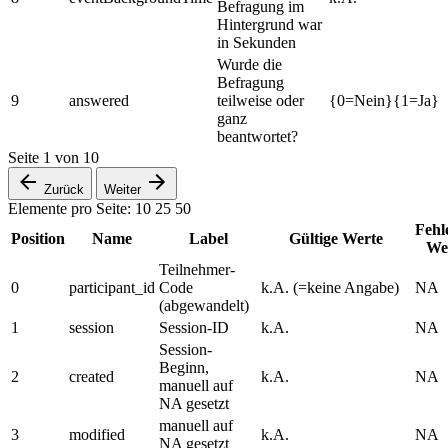
Befragung im
Hintergrund war
in Sekunden
Wurde die
Befragung
9
answered
teilweise oder
{0=Nein}{1=Ja}
ganz
beantwortet?
Seite
1
von
10
Zurück
Weiter
Elemente pro Seite:
10
25
50
Fehl
Position
Name
Label
Gültige Werte
We
Teilnehmer-
0
participant_id
Code
k.A. (=keine Angabe)
NA
(abgewandelt)
1
session
Session-ID
k.A.
NA
Session-
Beginn,
2
created
k.A.
NA
manuell auf
NA gesetzt
manuell auf
3
modified
k.A.
NA
NA gesetzt