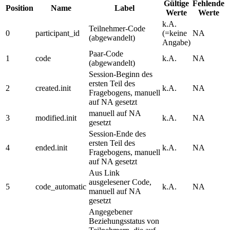
Gültige
Fehlende
Position
Name
Label
Werte
Werte
k.A.
Teilnehmer-Code
0
participant_id
(=keine
NA
(abgewandelt)
Angabe)
Paar-Code
1
code
k.A.
NA
(abgewandelt)
Session-Beginn des
ersten Teil des
2
created.init
k.A.
NA
Fragebogens, manuell
auf NA gesetzt
manuell auf NA
3
modified.init
k.A.
NA
gesetzt
Session-Ende des
ersten Teil des
4
ended.init
k.A.
NA
Fragebogens, manuell
auf NA gesetzt
Aus Link
ausgelesener Code,
5
code_automatic
k.A.
NA
manuell auf NA
gesetzt
Angegebener
Beziehungsstatus von