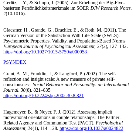
Gerlitz, J. Y., & Schupp, J. (2005). Zur Erhebung der Big-Five-
basierten Persönlichkeitsmerkmale im SOEP.
DIW Research Notes
,
4
(10.1016).
Glaesmer, H., Grande, G., Braehler, E., & Roth, M. (2011). The
German Version of the Satisfaction With Life Scale (SWLS):
Psychometric Properties, Validity, and Population-Based Norms.
European Journal of Psychological Assessment
,
27
(2), 127–132.
https://doi.org/10.1027/1015-5759/a000058
PSYNDEX
Grant, A. M., Franklin, J., & Langford, P. (2002). The self-
reflection and insight scale: A new measure of private self-
consciousness.
Social Behavior and Personality: an International
Journal
,
30
(8), 821–835.
https://doi.org/10.2224/sbp.2002.30.8.821
Hagemeyer, B., & Neyer, F. J. (2012). Assessing implicit
motivational orientations in couple relationships: The Partner-
Related Agency and Communion Test (PACT).
Psychological
Assessment, 24
(1), 114–128.
https://doi.org/10.1037/a0024822