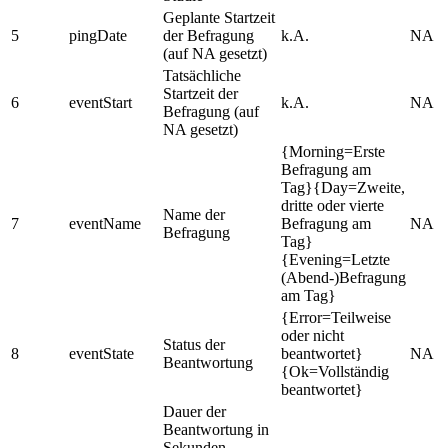
Geplante Startzeit
5
pingDate
der Befragung
k.A.
NA
(auf NA gesetzt)
Tatsächliche
Startzeit der
6
eventStart
k.A.
NA
Befragung (auf
NA gesetzt)
{Morning=Erste
Befragung am
Tag}{Day=Zweite,
dritte oder vierte
Name der
7
eventName
Befragung am
NA
Befragung
Tag}
{Evening=Letzte
(Abend-)Befragung
am Tag}
{Error=Teilweise
oder nicht
Status der
8
eventState
beantwortet}
NA
Beantwortung
{Ok=Vollständig
beantwortet}
Dauer der
Beantwortung in
Sekunden