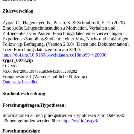
Zitiervorschlag
Zygar, C., Hagemeyer, B., Pusch, S. & Schönbrodt, F. D. (2020).
Eine große Längsschnittstudie zu Motivation, Verhalten und
Zufriedenheit von Paaren: Forschungsdaten einer vierwöchigen
Experience-Sampling-Studie mit einer Vor-, Nach- und einjährigen
Follow-up-Befragung. (Version 2.0.0) [Daten und Dokumentation].
Trier: Forschungsdatenzentrum am ZPID.
https://doi.org/10.5160/psychdata.zrce18mo99_v20000
zygar_0078.zip
61.7 MB
MD5: 8ef72905c3948aca83e64520d5288282
Freigabestufe 1 (Wissenschaftliche Nutzung)
Datensatz bestellen
Studienbeschreibung
Forschungsfragen/Hypothesen:
Informationen zu den präregistrierten Hypothesen zum Datensatz
können gefunden werden über
https://osf.io/psqx8/
Forschungsdesign: