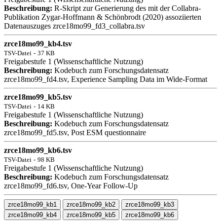
Beschreibung:
R-Skript zur Generierung des mit der Collabra-
Publikation Zygar-Hoffmann & Schönbrodt (2020) assoziierten
Datenauszuges zrce18mo99_fd3_collabra.tsv
zrce18mo99_kb4.tsv
TSV-Datei
-
37 KB
Freigabestufe 1 (Wissenschaftliche Nutzung)
Beschreibung:
Kodebuch zum Forschungsdatensatz
zrce18mo99_fd4.tsv, Experience Sampling Data im Wide-Format
zrce18mo99_kb5.tsv
TSV-Datei
-
14 KB
Freigabestufe 1 (Wissenschaftliche Nutzung)
Beschreibung:
Kodebuch zum Forschungsdatensatz
zrce18mo99_fd5.tsv, Post ESM questionnaire
zrce18mo99_kb6.tsv
TSV-Datei
-
98 KB
Freigabestufe 1 (Wissenschaftliche Nutzung)
Beschreibung:
Kodebuch zum Forschungsdatensatz
zrce18mo99_fd6.tsv, One-Year Follow-Up
zrce18mo99_kb1
zrce18mo99_kb2
zrce18mo99_kb3
zrce18mo99_kb4
zrce18mo99_kb5
zrce18mo99_kb6