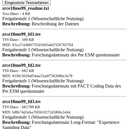
Eingesetzte Testverfahren
zrce18mo99_readme.txt
Text-Datei
-
4 KB
Freigabestufe 1 (Wissenschaftliche Nutzung)
Beschreibung:
Beschreibung der Dateien
zrce18mo99_fd1.tsv
TSV-Datei
-
590 KB
MD5: 63ca7cbffd6735d1b65a6d7f26783764
Freigabestufe 1 (Wissenschaftliche Nutzung)
Beschreibung:
Forschungsdatensatz des Pre ESM questionnaire
zrce18mo99_fd2.tsv
TSV-Datei
-
682 KB
MD5: 818fc5029df54aa33adf756308be3a78
Freigabestufe 1 (Wissenschaftliche Nutzung)
Beschreibung:
Forschungsdatensatz mit PACT Coding Data des
Pre ESM questionnaire
zrce18mo99_fd3.tsv
TSV-Datei
-
681789 KB
MD5: bf8b74d3eba70f361f272d3f60e2ebfc
Freigabestufe 1 (Wissenschaftliche Nutzung)
Beschreibung:
Forschungsdatensatz Long-Format: "Experience
Sampling Data"