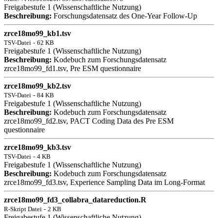
Freigabestufe 1 (Wissenschaftliche Nutzung)
Beschreibung:
Forschungsdatensatz des One-Year Follow-Up
zrce18mo99_kb1.tsv
TSV-Datei
-
62 KB
Freigabestufe 1 (Wissenschaftliche Nutzung)
Beschreibung:
Kodebuch zum Forschungsdatensatz
zrce18mo99_fd1.tsv, Pre ESM questionnaire
zrce18mo99_kb2.tsv
TSV-Datei
-
84 KB
Freigabestufe 1 (Wissenschaftliche Nutzung)
Beschreibung:
Kodebuch zum Forschungsdatensatz
zrce18mo99_fd2.tsv, PACT Coding Data des Pre ESM
questionnaire
zrce18mo99_kb3.tsv
TSV-Datei
-
4 KB
Freigabestufe 1 (Wissenschaftliche Nutzung)
Beschreibung:
Kodebuch zum Forschungsdatensatz
zrce18mo99_fd3.tsv, Experience Sampling Data im Long-Format
zrce18mo99_fd3_collabra_datareduction.R
R-Skript Datei
-
2 KB
Freigabestufe 1 (Wissenschaftliche Nutzung)