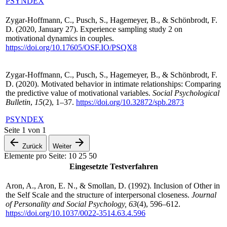
PSYNDEX
Zygar-Hoffmann, C., Pusch, S., Hagemeyer, B., & Schönbrodt, F.
D. (2020, January 27). Experience sampling study 2 on
motivational dynamics in couples.
https://doi.org/10.17605/OSF.IO/PSQX8
Zygar-Hoffmann, C., Pusch, S., Hagemeyer, B., & Schönbrodt, F.
D. (2020). Motivated behavior in intimate relationships: Comparing
the predictive value of motivational variables.
Social Psychological
Bulletin
,
15
(2), 1–37.
https://doi.org/10.32872/spb.2873
PSYNDEX
Seite
1
von
1
Zurück
Weiter
Elemente pro Seite:
10
25
50
Eingesetzte Testverfahren
Aron, A., Aron, E. N., & Smollan, D. (1992). Inclusion of Other in
the Self Scale and the structure of interpersonal closeness.
Journal
of Personality and Social Psychology, 63
(4), 596–612.
https://doi.org/10.1037/0022-3514.63.4.596