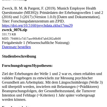
Zweck, B. M. & Pargent, F. (2019). Munich Employee Health
Questionnaire (MEHQ): Primärdaten der Erhebungswellen 1 und 2
(2016) und 3 (2017) (Version 1.0.0) [Daten und Dokumentation].
Trier: Forschungsdatenzentrum am ZPID.
https://doi.org/10.5160/psychdata.zkba17mu29
zweck_0076.zip
331.73 KB
MD5: 794861e7d17aee90bf647ab6282afb00
Freigabestufe 1 (Wissenschaftliche Nutzung)
Datensatz bestellen
Studienbeschreibung
Forschungsfragen/Hypothesen:
Ziel der Erhebungen der Welle 1 und 2 war es, einen reliablen und
validen Fragebogen zu entwickeln zur Messung psychischer
Gesundheit am Arbeitsplatz. Mit dem Längsschnittdesign (Welle 3)
soll überprüft werden, inwiefern mit Belastungen (=Prädiktoren)
Beanspruchungsfolgen, der Gesundheitszustand, die Turnover
Intention und Fehltage (=Kriterien) 1 Jahr später vorhergesagt
werden können.