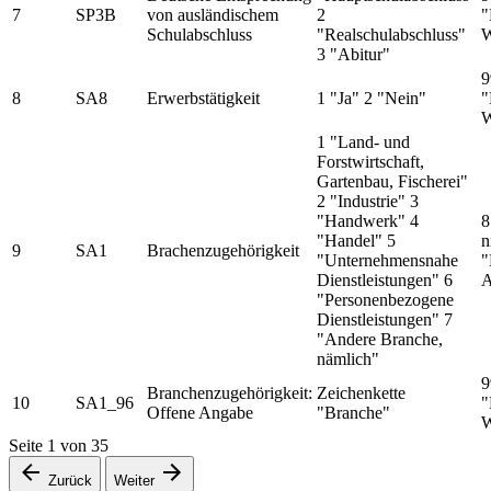
7
SP3B
von ausländischem
2
"
Schulabschluss
"Realschulabschluss"
W
3 "Abitur"
9
8
SA8
Erwerbstätigkeit
1 "Ja" 2 "Nein"
"
W
1 "Land- und
Forstwirtschaft,
Gartenbau, Fischerei"
2 "Industrie" 3
"Handwerk" 4
8
"Handel" 5
n
9
SA1
Brachenzugehörigkeit
"Unternehmensnahe
"
Dienstleistungen" 6
A
"Personenbezogene
Dienstleistungen" 7
"Andere Branche,
nämlich"
9
Branchenzugehörigkeit:
Zeichenkette
10
SA1_96
"
Offene Angabe
"Branche"
W
Seite
1
von
35
Zurück
Weiter