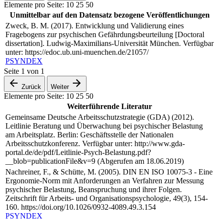
Elemente pro Seite:
10
25
50
Unmittelbar auf den Datensatz bezogene Veröffentlichungen
Zweck, B. M. (2017). Entwicklung und Validierung eines
Fragebogens zur psychischen Gefährdungsbeurteilung [Doctoral
dissertation]. Ludwig-Maximilians-Universität München. Verfügbar
unter: https://edoc.ub.uni-muenchen.de/21057/
PSYNDEX
Seite
1
von
1
Zurück
Weiter
Elemente pro Seite:
10
25
50
Weiterführende Literatur
Gemeinsame Deutsche Arbeitsschutzstrategie (GDA) (2012).
Leitlinie Beratung und Überwachung bei psychischer Belastung
am Arbeitsplatz. Berlin: Geschäftsstelle der Nationalen
Arbeitsschutzkonferenz. Verfügbar unter: http://www.gda-
portal.de/de/pdf/Leitlinie-Psych-Belastung.pdf?
__blob=publicationFile&v=9 (Abgerufen am 18.06.2019)
Nachreiner, F., & Schütte, M. (2005). DIN EN ISO 10075-3 - Eine
Ergonomie-Norm mit Anforderungen an Verfahren zur Messung
psychischer Belastung, Beanspruchung und ihrer Folgen.
Zeitschrift für Arbeits- und Organisationspsychologie, 49(3), 154-
160. https://doi.org/10.1026/0932-4089.49.3.154
PSYNDEX