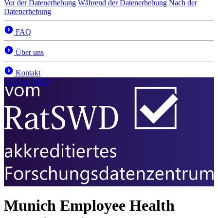
Vor der Datenerhebung
Während der Datenerhebung
Nach der
Datenerhebung
FAQ
Über uns
Kontakt
FDZ
am ZPID
Munich Employee Health