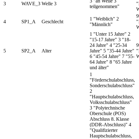
3 "an Welle 3
3
WAVE_3
Welle 3
"
teilgenommen"
W
9
1 "Weiblich" 2
4
SP1_A
Geschlecht
"
"Männlich"
W
1 "Unter 15 Jahre" 2
"15-17 Jahre" 3 "18-
24 Jahre" 4 "25-34
9
5
SP2_A
Alter
Jahre" 5 "35-44 Jahre"
"
6 "45-54 Jahre" 7 "55-
W
64 Jahre" 8 "65 Jahre
und älter"
1
"Förderschulabschluss,
Sonderschulabschluss"
2
"Hauptschulabschluss,
Volksschulabschluss"
3 "Polytechnische
Oberschule (POS)
Abschluss 8. Klasse
(DDR-Abschluss)" 4
"Qualifizierter
Hauptschulabschluss,