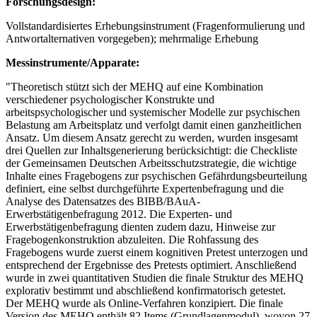
Forschungsdesign:
Vollstandardisiertes Erhebungsinstrument (Fragenformulierung und
Antwortalternativen vorgegeben); mehrmalige Erhebung
Messinstrumente/Apparate:
"Theoretisch stützt sich der MEHQ auf eine Kombination
verschiedener psychologischer Konstrukte und
arbeitspsychologischer und systemischer Modelle zur psychischen
Belastung am Arbeitsplatz und verfolgt damit einen ganzheitlichen
Ansatz. Um diesem Ansatz gerecht zu werden, wurden insgesamt
drei Quellen zur Inhaltsgenerierung berücksichtigt: die Checkliste
der Gemeinsamen Deutschen Arbeitsschutzstrategie, die wichtige
Inhalte eines Fragebogens zur psychischen Gefährdungsbeurteilung
definiert, eine selbst durchgeführte Expertenbefragung und die
Analyse des Datensatzes des BIBB/BAuA-
Erwerbstätigenbefragung 2012. Die Experten- und
Erwerbstätigenbefragung dienten zudem dazu, Hinweise zur
Fragebogenkonstruktion abzuleiten. Die Rohfassung des
Fragebogens wurde zuerst einem kognitiven Pretest unterzogen und
entsprechend der Ergebnisse des Pretests optimiert. Anschließend
wurde in zwei quantitativen Studien die finale Struktur des MEHQ
explorativ bestimmt und abschließend konfirmatorisch getestet.
Der MEHQ wurde als Online-Verfahren konzipiert. Die finale
Version des MEHQ enthält 82 Items (Grundlagenmodul), wovon 27