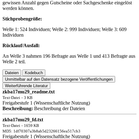
gewissen Anzahl gegen Gutscheine oder Sachgeschenke eingelöst
werden können.
Stichprobengröße:
Welle 1: 524 Individuen; Welle 2: 999 Individuen; Welle 3: 609
Individuen
Rücklauf/Ausfall:
An Welle 3 nahmen 196 Befragte aus Welle 1 und 413 Befragte aus
Welle 2 teil.
Dateien
Kodebuch
Unmittelbar auf den Datensatz bezogene Veröffentlichungen
Weiterführende Literatur
zkba17mu29_readme.txt
Text-Datei
-
3 KB
Freigabestufe 1 (Wissenschaftliche Nutzung)
Beschreibung:
Beschreibung der Dateien
zkba17mu29_fd.txt
Text-Datei
-
1659 KB
MD5: 1df70307a3b8ab5d23266156ea517cb3
Freigabestufe 1 (Wissenschaftliche Nutzung)