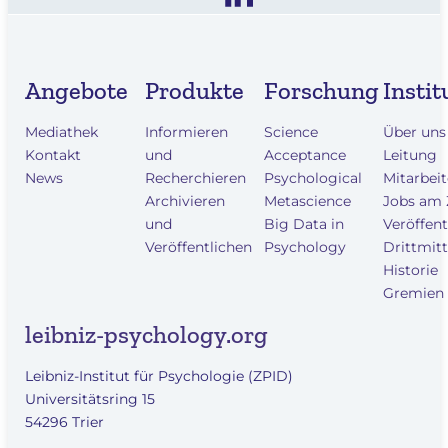
Angebote
Produkte
Forschung
Instit
Mediathek
Informieren
Science
Über uns
Kontakt
und
Acceptance
Leitung
News
Recherchieren
Psychological
Mitarbei
Archivieren
Metascience
Jobs am
und
Big Data in
Veröffen
Veröffentlichen
Psychology
Drittmitt
Historie
Gremien
leibniz-psychology.org
Leibniz-Institut für Psychologie (ZPID)
Universitätsring 15
54296 Trier