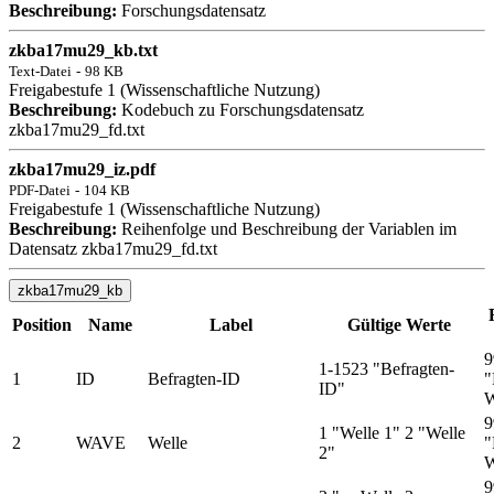
Beschreibung:
Forschungsdatensatz
zkba17mu29_kb.txt
Text-Datei
-
98 KB
Freigabestufe 1 (Wissenschaftliche Nutzung)
Beschreibung:
Kodebuch zu Forschungsdatensatz
zkba17mu29_fd.txt
zkba17mu29_iz.pdf
PDF-Datei
-
104 KB
Freigabestufe 1 (Wissenschaftliche Nutzung)
Beschreibung:
Reihenfolge und Beschreibung der Variablen im
Datensatz zkba17mu29_fd.txt
zkba17mu29_kb
Position
Name
Label
Gültige Werte
9
1-1523 "Befragten-
1
ID
Befragten-ID
"
ID"
W
9
1 "Welle 1" 2 "Welle
2
WAVE
Welle
"
2"
W
9