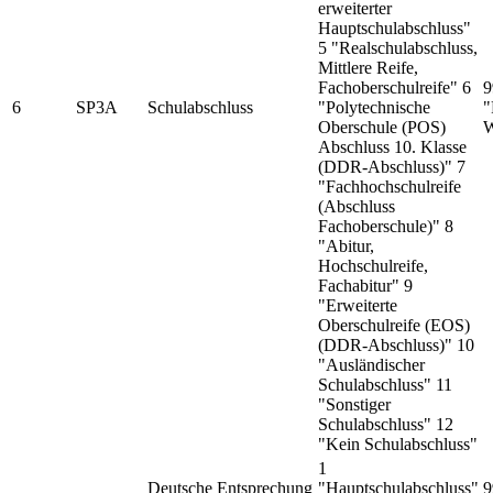
erweiterter
Hauptschulabschluss"
5 "Realschulabschluss,
Mittlere Reife,
Fachoberschulreife" 6
9
6
SP3A
Schulabschluss
"Polytechnische
"
Oberschule (POS)
W
Abschluss 10. Klasse
(DDR-Abschluss)" 7
"Fachhochschulreife
(Abschluss
Fachoberschule)" 8
"Abitur,
Hochschulreife,
Fachabitur" 9
"Erweiterte
Oberschulreife (EOS)
(DDR-Abschluss)" 10
"Ausländischer
Schulabschluss" 11
"Sonstiger
Schulabschluss" 12
"Kein Schulabschluss"
1
Deutsche Entsprechung
"Hauptschulabschluss"
9